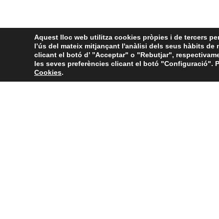
Aquest lloc web utilitza cookies pròpies i de tercers pe
l’ús del mateix mitjançant l'anàlisi dels seus hàbits de
clicant el botó d’ ”Acceptar" o "Rebutjar", respectivam
les seves preferències clicant el botó "Configuració". P
Cookies
.