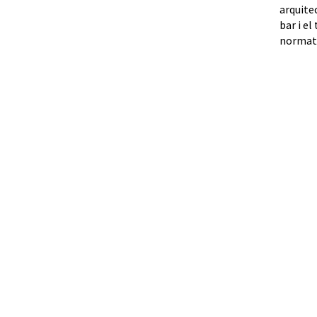
arquitec
bar i el
normati