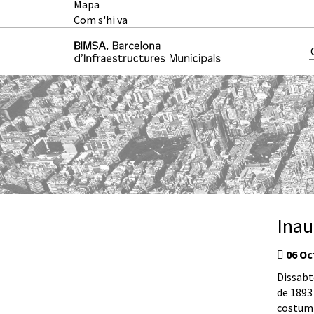
Mapa
Com s'hi va
Inau
06 Oc
Dissabte
de 1893 
costumis