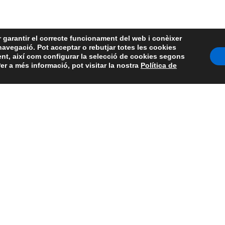
r garantir el correcte funcionament del web i conèixer
 navegació. Pot acceptar o rebutjar totes les cookies
ent, així com configurar la selecció de cookies segons
er a més informació, pot visitar la nostra
Política de